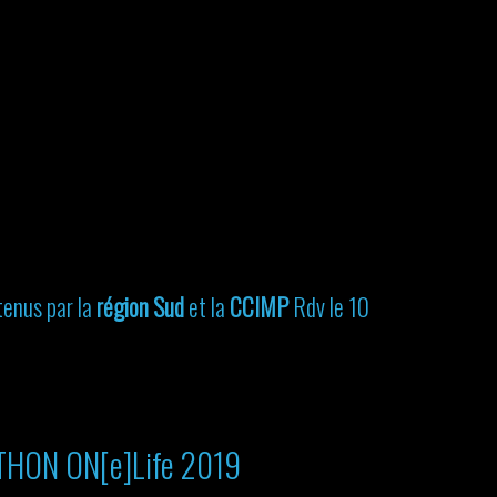
tenus par la
région Sud
et la
CCIMP
Rdv le 10
HON ON[e]Life 2019