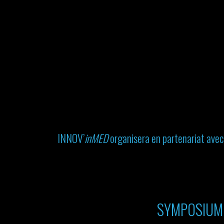
INNOV’
inMED
organisera en partenariat ave
SYMPOSIUM