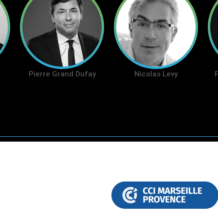
Pierre Grand Dufay
Nicolas Levy